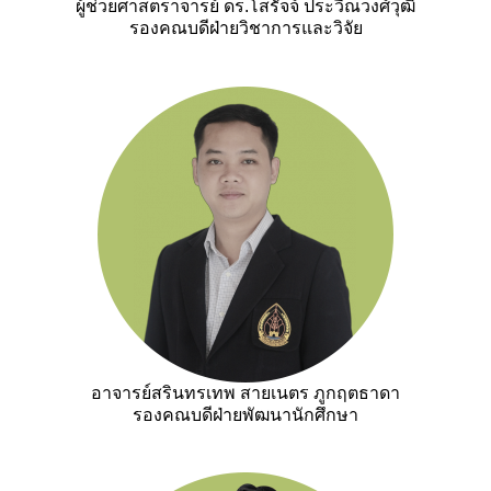
ผู้ช่วยศาสตราจารย์ ดร.โสรัจจ์ ประวีณวงศ์วุฒิ
รองคณบดีฝ่ายวิชาการและวิจัย
อาจารย์สรินทรเทพ สายเนตร ภูกฤตธาดา
รองคณบดีฝ่ายพัฒนานักศึกษา