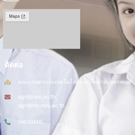
ติดต่อ
คณะเกษตรและเทคโนโลยี มหาวิทยาลัยนครพนม
agri@npu.ac.th
agri@ms.npu.ac.th
042-532471