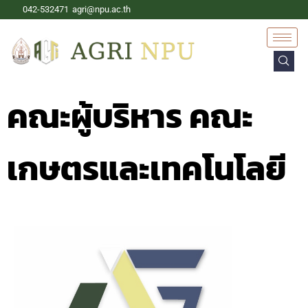
042-532471
agri@npu.ac.th
คณะผู้บริหาร คณะ
เกษตรและเทคโนโลยี