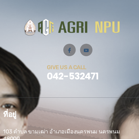
GIVE US A CALL
042-532471
ที่อยู่
103 ตำบล ขามเฒ่า อำเภอเมืองนครพนม นครพนม
48000