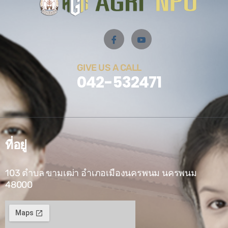
GIVE US A CALL
042-532471
ที่อยู่
103 ตำบล ขามเฒ่า อำเภอเมืองนครพนม นครพนม
48000