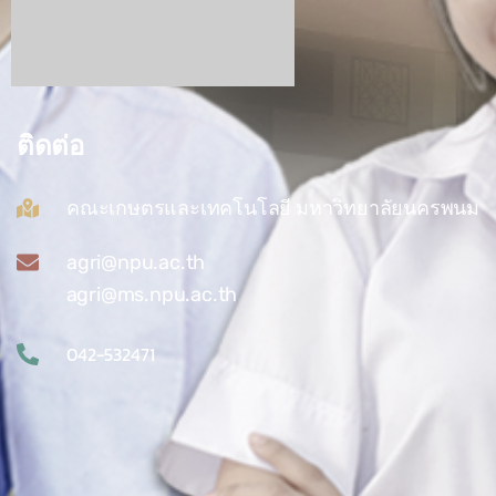
ติดต่อ
คณะเกษตรและเทคโนโลยี มหาวิทยาลัยนครพนม
agri@npu.ac.th
agri@ms.npu.ac.th
042-532471