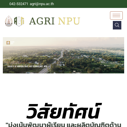
042-532471
agri@npu.ac.th
วิสัยทัศน์
"มุ่งเน้นพัฒนาผู้เรียน และผลิตบัณฑิตด้าน