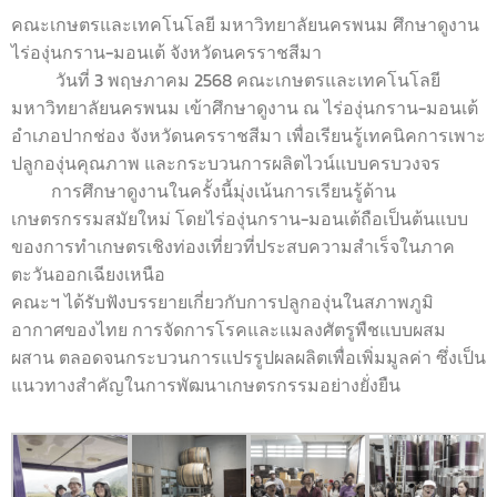
คณะเกษตรและเทคโนโลยี มหาวิทยาลัยนครพนม ศึกษาดูงาน
ไร่องุ่นกราน-มอนเต้ จังหวัดนครราชสีมา
วันที่ 3 พฤษภาคม 2568 คณะเกษตรและเทคโนโลยี
มหาวิทยาลัยนครพนม เข้าศึกษาดูงาน ณ ไร่องุ่นกราน-มอนเต้
อำเภอปากช่อง จังหวัดนครราชสีมา เพื่อเรียนรู้เทคนิคการเพาะ
ปลูกองุ่นคุณภาพ และกระบวนการผลิตไวน์แบบครบวงจร
การศึกษาดูงานในครั้งนี้มุ่งเน้นการเรียนรู้ด้าน
เกษตรกรรมสมัยใหม่ โดยไร่องุ่นกราน-มอนเต้ถือเป็นต้นแบบ
ของการทำเกษตรเชิงท่องเที่ยวที่ประสบความสำเร็จในภาค
ตะวันออกเฉียงเหนือ
คณะฯ ได้รับฟังบรรยายเกี่ยวกับการปลูกองุ่นในสภาพภูมิ
อากาศของไทย การจัดการโรคและแมลงศัตรูพืชแบบผสม
ผสาน ตลอดจนกระบวนการแปรรูปผลผลิตเพื่อเพิ่มมูลค่า ซึ่งเป็น
แนวทางสำคัญในการพัฒนาเกษตรกรรมอย่างยั่งยืน